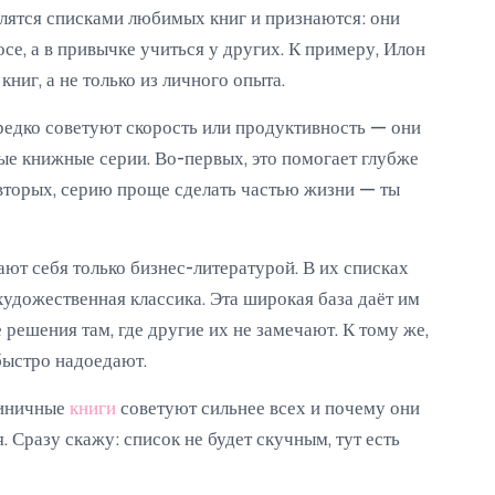
лятся списками любимых книг и признаются: они
осе, а в привычке учиться у других. К примеру, Илон
ниг, а не только из личного опыта.
едко советуют скорость или продуктивность — они
ые книжные серии. Во-первых, это помогает глубже
о-вторых, серию проще сделать частью жизни — ты
ют себя только бизнес-литературой. В их списках
художественная классика. Эта широкая база даёт им
решения там, где другие их не замечают. К тому же,
быстро надоедают.
диничные
книги
советуют сильнее всех и почему они
. Сразу скажу: список не будет скучным, тут есть