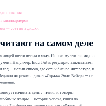
 вдохновения
ов миллиардеров
ения — советы и фишки
 читают на самом деле
х людей почти всегда в ходу. Не потому что так модно
трумент. Например, Билл Гейтс регулярно выкладывает
 год — новый список, где есть и бизнес-литература, и
 Недавно он рекомендовал «Страж» Энди Вейера — не
 решений.
оветует начинать день с чтения и, говорят,
 любимые жанры — истории успеха, книги по
писках Баффетта постоянно мелькает «Разумный