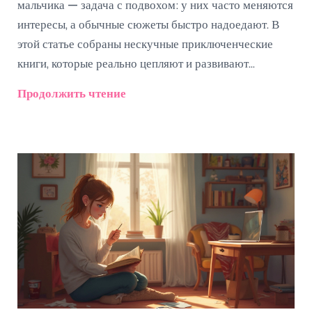
мальчика — задача с подвохом: у них часто меняются
интересы, а обычные сюжеты быстро надоедают. В
этой статье собраны нескучные приключенческие
книги, которые реально цепляют и развивают
воображение. Есть неожиданные факты о том, почему
Продолжить чтение
именно приключения держат детей в напряжении и
как найти баланс между фантастикой и реальностью.
Подходящие советы для родителей, чтобы не тратить
время на скучные поиск книжных новинок по
магазинам. Плюс бонус — маленькие хитрости, чтобы
ребенок точно дочитал книгу до конца.