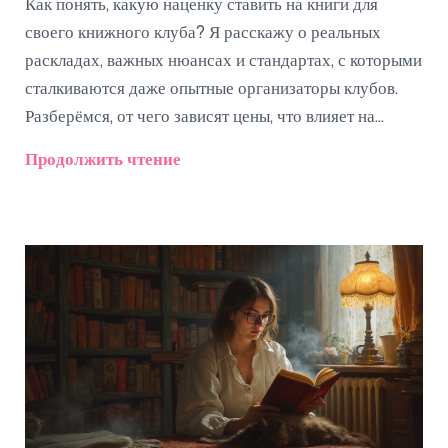
Как понять, какую наценку ставить на книги для
своего книжного клуба? Я расскажу о реальных
раскладах, важных нюансах и стандартах, с которыми
сталкиваются даже опытные организаторы клубов.
Разберёмся, от чего зависят цены, что влияет на
прибыль и как не прогадать с ценообразованием.
Продолжить чтение
Поговорим о типичных ошибках новичков и
разберёмся, как найти баланс между доходом клуба и
интересом участников. Факты, примеры, лайфхаки и
чёткие цифры — ничего лишнего.