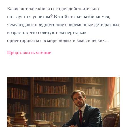
Какие детские книги сегодня действительно
пользуются успехом? В этой статье разбираемся,
чему отдают предпочтение современные дети разных
возрастов, что советуют эксперты, как
ориентироваться в мире новых и классических
изданий. Рассказываем о главных трендах,
Продолжить чтение
неожиданных находках и лучших советах для
родителей, которые хотят подобрать для ребёнка не
только интересную, но и полезную литературу.
Делимся рабочими рекомендациями как не
потеряться среди ярких обложек на книжной полке.