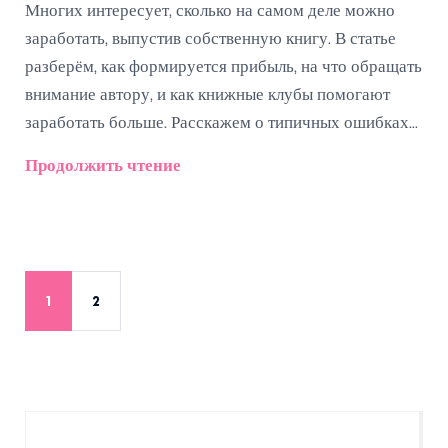
Многих интересует, сколько на самом деле можно
заработать, выпустив собственную книгу. В статье
разберём, как формируется прибыль, на что обращать
внимание автору, и как книжные клубы помогают
заработать больше. Расскажем о типичных ошибках
новичков и поделимся советами по увеличению
Продолжить чтение
дохода. Обсудим реальные цифры и примеры с рынка,
чтобы развеять мифы о миллионах для писателей.
1
2