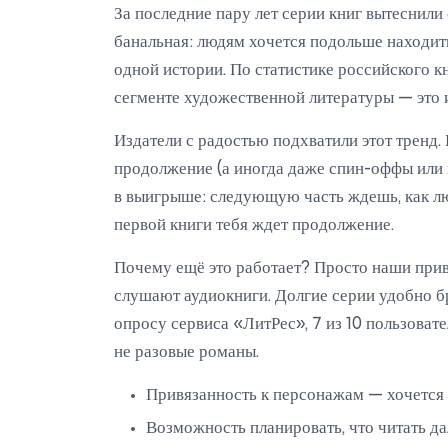
За последние пару лет серии книг вытеснил
банальная: людям хочется подольше находить
одной истории. По статистике российского к
сегменте художественной литературы — это и
Издатели с радостью подхватили этот тренд. 
продолжение (а иногда даже спин-оффы или 
в выигрыше: следующую часть ждешь, как лю
первой книги тебя ждет продолжение.
Почему ещё это работает? Просто наши прив
слушают аудиокниги. Долгие серии удобно бр
опросу сервиса «ЛитРес», 7 из 10 пользоват
не разовые романы.
Привязанность к персонажам — хочется у
Возможность планировать, что читать дал