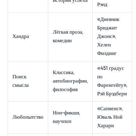
истории успеха
Рэнд
«Дневник
Бриджит
Лёгкая проза,
Хандра
Джонс»,
комедии
Хелен
Филдинг
«451 градус
Классика,
Поиск
по
автобиографии,
смысла
Фаренгейту»,
философия
Рэй Брэдбери
«Сапиенс»,
Нон-фикшн,
Любопытство
Юваль Ной
научпоп
Харари