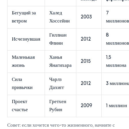
Бегущий за
Халед
7
2003
ветром
Хоссейни
миллионов
Гиллиан
8
Исчезнувшая
2012
Флинн
миллионов
Маленькая
Ханья
1,5
2015
жизнь
Янагихара
миллиона
Сила
Чарлз
2012
3 миллион
привычки
Дахигг
Проект
Гретхен
2009
1 миллион
счастье
Рубин
Совет: если хочется чего-то жизненного, начните с