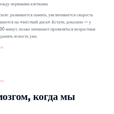
между нервными клетками.
тзале: развивается память, увеличивается скорость
ваются на «жёсткий диск». Кстати, доказано — у
 30 минут, позже начинают проявляться возрастные
ранять ясность ума.
ем
е
рее
мозгом, когда мы