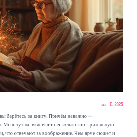
мая 11, 2025
 вы берётесь за книгу. Причём неважно —
 Мозг тут же включает несколько зон: зрительную
ти, что отвечают за воображение. Чем ярче сюжет и