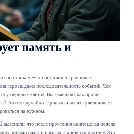
рует память и
ьзит по строкам — он постоянно сравнивает
на героев, даже последовательность событий. Чем
та у нервных клеток. Вы замечали, как проще
ла? Это не случайно. Привычка читать увеличивает
роваться на нужном.
 выяснили, что после прочтения книги целая неделя
ежду зонами памяти и языка становятся плотнее. Это