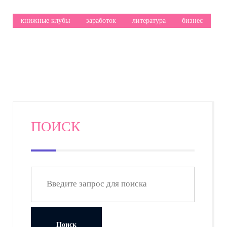
книжные клубы
заработок
литература
бизнес
ПОИСК