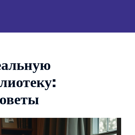
деальную
лиотеку:
советы