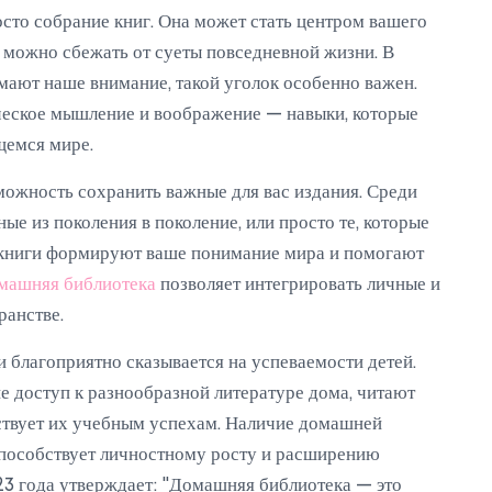
сто собрание книг. Она может стать центром вашего
е можно сбежать от суеты повседневной жизни. В
имают наше внимание, такой уголок особенно важен.
ическое мышление и воображение — навыки, которые
щемся мире.
можность сохранить важные для вас издания. Среди
ые из поколения в поколение, или просто те, которые
 книги формируют ваше понимание мира и помогают
машняя библиотека
позволяет интегрировать личные и
ранстве.
 благоприятно сказывается на успеваемости детей.
е доступ к разнообразной литературе дома, читают
бствует их учебным успехам. Наличие домашней
 способствует личностному росту и расширению
3 года утверждает: "Домашняя библиотека — это