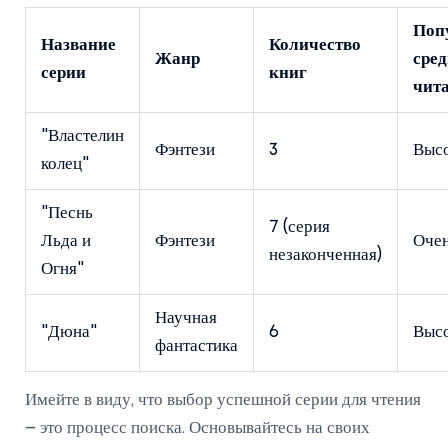
Поп
Название
Количество
Жанр
сре
серии
книг
чит
"Властелин
Фэнтези
3
Выс
колец"
"Песнь
7 (серия
Льда и
Фэнтези
Очен
незаконченная)
Огня"
Научная
"Дюна"
6
Выс
фантастика
Имейте в виду, что выбор успешной серии для чтения
– это процесс поиска. Основывайтесь на своих