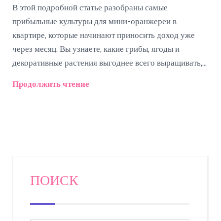
В этой подробной статье разобраны самые
прибыльные культуры для мини-оранжереи в
квартире, которые начинают приносить доход уже
через месяц. Вы узнаете, какие грибы, ягоды и
декоративные растения выгоднее всего выращивать,
как быстро ждать первых плодов, на что обратить
Продолжить чтение
внимание при запуске домашнего бизнеса и какие
тонкости есть у каждой культуры. Приводятся
реальные сравнения, полезные рекомендации по
уходу, а также факты, которые помогут максимально
быстро вернуть вложения. Если вы мечтаете о
домашнем мини-бизнесе с минимальными рисками и
быстрым финансовым результатом — эта статья для
ПОИСК
вас.