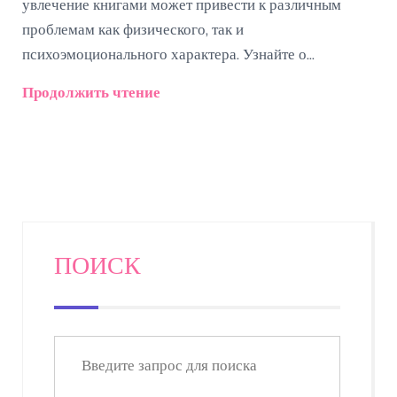
увлечение книгами может привести к различным
проблемам как физического, так и
психоэмоционального характера. Узнайте о
возможных рисках и о том, как чтение большого
Продолжить чтение
количества книг без вреда для здоровья и психики.
Откройте для себя практические советы по
поддержанию читательского баланса.
ПОИСК