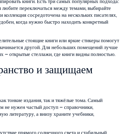
ппировать книги. Есть три самых популярных подхода:
вы любите переключаться между темами, выбирайте
ли коллекция сосредоточена на нескольких писателях,
добен, когда нужно быстро находить конкретный
делительные стоящие книги или яркие стикеры помогут
и начинается другой. Для небольших помещений лучше
их – открытые стеллажи, где книги видны полностью.
ранство и защищаем
ак тонкие издания, так и тяжёлые тома. Самый
ым не нужен частый доступ – справочники,
ую литературу, а внизу храните учебники,
сутствие прямого солнечного света и стабильный