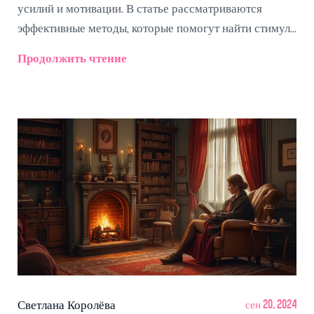
усилий и мотивации. В статье рассматриваются
эффективные методы, которые помогут найти стимул
для ежедневного чтения книг. Здесь также
Продолжить чтение
представлены советы, как превратить это в привычку,
и почему это может положительно сказаться на
вашей жизни.
Светлана Королёва
сен 20, 2024