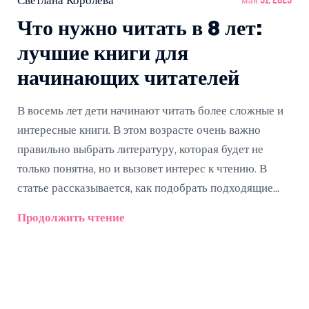
Светлана Королёва
мая 31, 2025
Что нужно читать в 8 лет:
лучшие книги для
начинающих читателей
В восемь лет дети начинают читать более сложные и
интересные книги. В этом возрасте очень важно
правильно выбрать литературу, которая будет не
только понятна, но и вызовет интерес к чтению. В
статье рассказывается, как подобрать подходящие
книги для восьмилеток, какие жанры стоит
Продолжить чтение
попробовать и на что обратить внимание при выборе.
Поделюсь советами, примерами популярных книг и
лайфхаками для родителей. Здесь вы найдете всё,
чтобы помочь своему ребенку полюбить книги.