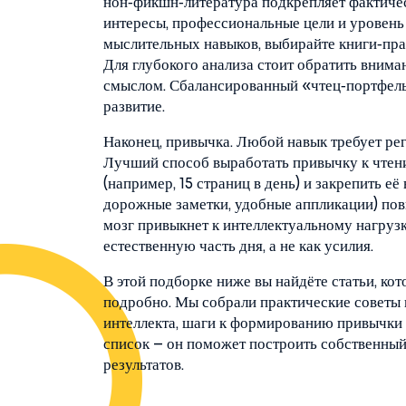
нон‑фикшн‑литература подкрепляет фактичес
интересы, профессиональные цели и уровень
мыслительных навыков, выбирайте книги‑пра
Для глубокого анализа стоит обратить внима
смыслом. Сбалансированный «чтец‑портфель
развитие.
Наконец, привычка. Любой навык требует рег
Лучший способ выработать привычку к чтен
(например, 15 страниц в день) и закрепить е
дорожные заметки, удобные аппликации) по
мозг привыкнет к интеллектуальному нагрузк
естественную часть дня, а не как усилия.
В этой подборке ниже вы найдёте статьи, ко
подробно. Мы собрали практические советы п
интеллекта, шаги к формированию привычки 
список – он поможет построить собственны
результатов.