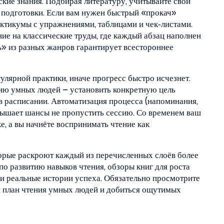
кие знания. Подбирая литературу, учитывайте свои
 подготовки. Если вам нужен быстрый «прокач»
ктикумы с упражнениями, таблицами и чек‑листами.
ние на классические труды, где каждый абзац наполнен
» из разных жанров гарантирует всестороннее
улярной практики, иначе прогресс быстро исчезнет.
ию умных людей – установить конкретную цель
ё в расписании. Автоматизация процесса (напоминания,
вышает шансы не пропустить сессию. Со временем ваш
е, а вы начнёте воспринимать чтение как
торые раскроют каждый из перечисленных слоёв более
о развитию навыков чтения, обзоры книг для роста
и реальные истории успеха. Обязательно просмотрите
й план чтения умных людей и добиться ощутимых