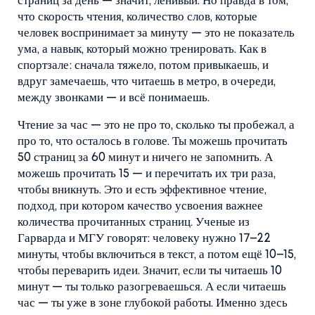
страниц за день — значит, ленивый. Но правда в том,
что
скорость чтения
,
количество слов, которые
человек воспринимает за минуту
— это не показатель
ума, а навык, который можно тренировать. Как в
спортзале: сначала тяжело, потом привыкаешь, и
вдруг замечаешь, что читаешь в метро, в очереди,
между звонками — и всё понимаешь.
Чтение за час — это не про то, сколько ты пробежал, а
про то, что осталось в голове. Ты можешь прочитать
50 страниц за 60 минут и ничего не запомнить. А
можешь прочитать 15 — и перечитать их три раза,
чтобы вникнуть. Это и есть
эффективное чтение
,
подход, при котором качество усвоения важнее
количества прочитанных страниц
. Ученые из
Гарварда и МГУ говорят: человеку нужно 17–22
минуты, чтобы включиться в текст, а потом ещё 10–15,
чтобы переварить идеи. Значит, если ты читаешь 10
минут — ты только разогреваешься. А если читаешь
час — ты уже в зоне глубокой работы. Именно здесь