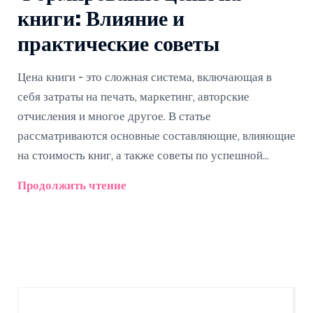
книги: Влияние и
практические советы
Цена книги - это сложная система, включающая в
себя затраты на печать, маркетинг, авторские
отчисления и многое другое. В статье
рассматриваются основные составляющие, влияющие
на стоимость книг, а также советы по успешной
организации книжного клуба при ограниченном
Продолжить чтение
бюджете. Понимание процесса формирования цены
может помочь не только в выборе книг для клуба, но
и в планировании мероприятий и дискуссий. Все эти
факторы играют важную роль в создании
полноценного и увлекательного клубного опыта.
Прочтение этого материала поможет по-новому
взглянуть на ценообразование литературной