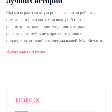
лучших историй
Сказки играют важную роль в развитии ребенка,
помогая ему осознать мир вокруг. В статье
рассмотрены такие произведения, которые
раскрывают глубокие моральные уроки и
поддерживают воображение малышей. Мы обсудим
известные сказки, а также менее популярные, которые
Продолжить чтение
стоит прочитать. Эти истории подойдут для детей
разных возрастов и станут отличным дополнением к
книжной полке. Полезные советы по выбору сказок
также помогут родителям в создании подходящей
библиотеки.
ПОИСК