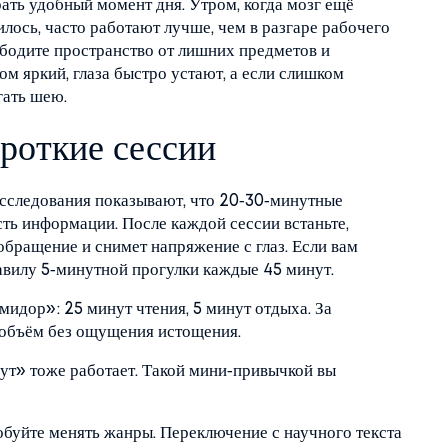
ать удобный момент дня. Утром, когда мозг ещё
илось, часто работают лучше, чем в разгаре рабочего
вободите пространство от лишних предметов и
ом яркий, глаза быстро устают, а если слишком
гать шею.
ороткие сессии
 Исследования показывают, что 20‑30‑минутные
ь информации. После каждой сессии встаньте,
обращение и снимет напряжение с глаз. Если вам
равилу 5‑минутной прогулки каждые 45 минут.
идор»: 25 минут чтения, 5 минут отдыха. За
 объём без ощущения истощения.
нут» тоже работает. Такой мини‑привычкой вы
обуйте менять жанры. Переключение с научного текста