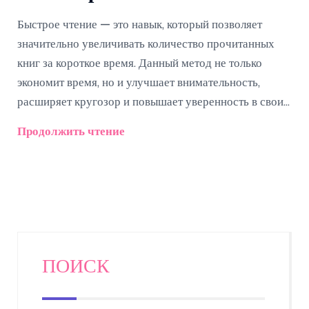
Быстрое чтение — это навык, который позволяет
значительно увеличивать количество прочитанных
книг за короткое время. Данный метод не только
экономит время, но и улучшает внимательность,
расширяет кругозор и повышает уверенность в своих
силах. Освоение техники быстрого чтения может
Продолжить чтение
значительно повлиять на качество получения знаний
и удовлетворение от процесса чтения. В статье
рассматриваются практические сове- ты и
интересные факты, связанные с быстрым чтением.
ПОИСК