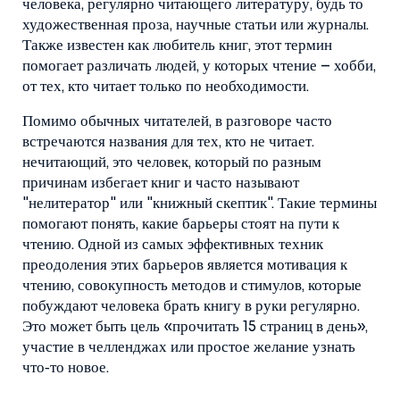
человека, регулярно читающего литературу, будь то
художественная проза, научные статьи или журналы
.
Также известен как
любитель книг
, этот термин
помогает различать людей, у которых чтение – хобби,
от тех, кто читает только по необходимости.
Помимо обычных читателей, в разговоре часто
встречаются названия для тех, кто не читает.
нечитающий
,
это человек, который по разным
причинам избегает книг и часто называют
"нелитератор" или "книжный скептик"
. Такие термины
помогают понять, какие барьеры стоят на пути к
чтению. Одной из самых эффективных техник
преодоления этих барьеров является
мотивация к
чтению
,
совокупность методов и стимулов, которые
побуждают человека брать книгу в руки регулярно
.
Это может быть цель «прочитать 15 страниц в день»,
участие в челленджах или простое желание узнать
что‑то новое.