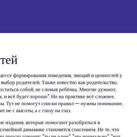
етей
цессе формирования поведения, эмоций и ценностей у
 выбор родителей
. Также известно как
родительство
,
 остаться собой, не сломав ребёнка.
Многие думают,
, и всё будет хорошо". Но на практике всё сложнее.
мы. Тут не помогут списки правил — нужны понимание,
т не с высоты, а с глазу на глаз.
ие издания, которые помогают разобраться в
 семейной динамике
становятся спасением. Не те, что
то просто говорят: "ты не один", "это нормально", "вот