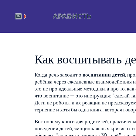
Как воспитывать д
Когда речь заходит о
воспитании детей
,
про
ребёнка через ежедневные взаимодействия и
это не про идеальные методики, а про то, как
что воспитание — это инструкция: "сделай так
Дети не роботы, и их реакции не предсказуе
терпение и хотя бы одна книга, которая говори
Вот почему
книги для родителей
,
практическ
поведении детей, эмоциональных кризисах и
обещают "воспитать гения за 30 дней", а те, ч