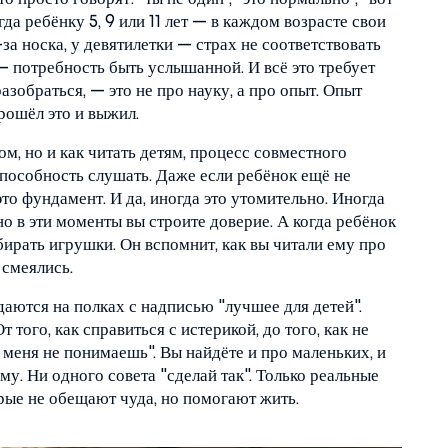
да ребёнку 5, 9 или 11 лет — в каждом возрасте свои
за носка, у девятилетки — страх не соответствовать
— потребность быть услышанной. И всё это требует
зобраться, — это не про науку, а про опыт. Опыт
прошёл это и выжил.
ом, но и
как читать детям
,
процесс совместного
 способность слушать
. Даже если ребёнок ещё не
это фундамент. И да, иногда это утомительно. Иногда
но в эти моменты вы строите доверие. А когда ребёнок
убирать игрушки. Он вспомнит, как вы читали ему про
 смеялись.
даются на полках с надписью "лучшее для детей".
 того, как справиться с истерикой, до того, как не
ты меня не понимаешь". Вы найдёте и про маленьких, и
ому. Ни одного совета "сделай так". Только реальные
рые не обещают чуда, но помогают жить.