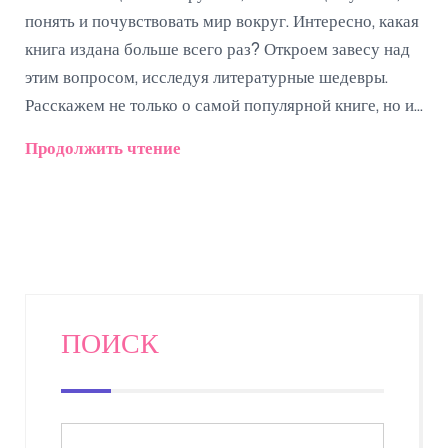
понять и почувствовать мир вокруг. Интересно, какая
книга издана больше всего раз? Откроем завесу над
этим вопросом, исследуя литературные шедевры.
Расскажем не только о самой популярной книге, но и
о других произведениях, которые завоевали сердце
Продолжить чтение
читателей. В статье вы найдете полезные советы по
выбору книг для чтения.
ПОИСК