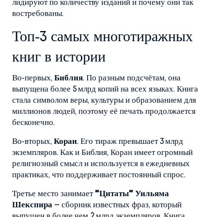
лидируют по количеству изданий и почему они так
востребованы.
Топ‑3 самых многотиражных
книг в истории
Во‑первых,
Библия
. По разным подсчётам, она
выпущена более 5 млрд копий на всех языках. Книга
стала символом веры, культуры и образованием для
миллионов людей, поэтому её печать продолжается
бесконечно.
Во‑вторых,
Коран
. Его тираж превышает 3 млрд
экземпляров. Как и Библия, Коран имеет огромный
религиозный смысл и используется в ежедневных
практиках, что поддерживает постоянный спрос.
Третье место занимает
"Цитаты" Уильяма
Шекспира
– сборник известных фраз, который
выпущен в более чем 2 млрд экземпляров. Книга