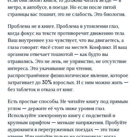
если они любят книги, то должны читать везде — в
метро, в автобусе, в поезде. Но если после пятой
страницы вас тошнит, это не слабость. Это биология.
Проблема не в книге. Проблема в
утомлении глаз
,
когда фокус на тексте противоречит движению тела
.
Ваш внутреннее ухо чувствует, что вы двигаетесь, а
глаза говорят: «всё стоит на месте». Конфликт. И ваш
организм отвечает тошнотой — как будто вы
отравились. Это не лень, не упрямство, не отсутствие
интереса. Это
укачивание при чтении
,
распространённое физиологическое явление, которое
затрагивает до 30% взрослых
. И с ним можно жить —
без таблеток и отказа от книг.
Есть простые способы. Не читайте книгу под прямым
углом — держите её чуть ниже уровня глаз.
Используйте электронную книгу с подсветкой и
крупным шрифтом — меньше напряжения. Пробуйте
аудиокниги в перегруженных поездах — это тоже
чтение. Или читайте только на остановках: когда