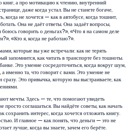
о книг, а про
мотивацию к чтению
,
внутренний
странице, даже когда устал
. Вы не станете богаче,
ь, когда не хочется — как в автобусе, когда тошнит,
ботать. Она не даёт ответы. Она задаёт вопросы,
 боюсь говорить о деньгах?», «Что я на самом деле
?», «Кто я, когда не работаю?».
мами, которые вы уже встречали: как не терять
рый запомнится, как читать в транспорте без тошноты.
 банке. Это умение сосредоточиться, когда вокруг шум,
 а именно та, что говорит с вами. Это умение не
ен сразу. Это привычка, которую вы выстраиваете, как
ениями.
дают мечты. Здесь — те, что помогают увидеть
 не просто соглашаться. Вы найдёте советы, как начать
Как сохранить интерес, когда хочется отложить книгу.
стью. И главное — как понять, что деньги — это не
тает лучше, когда вы знаете, зачем его берёте.