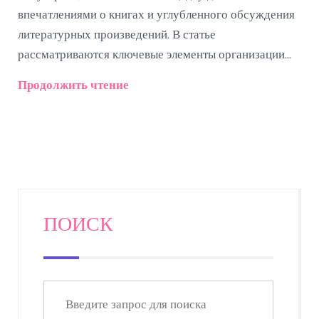
впечатлениями о книгах и углубленного обсуждения
литературных произведений. В статье
рассматриваются ключевые элементы организации
успешного книжного клуба, включая выбор книг,
Продолжить чтение
установление правил обсуждения и создание
комфортной атмосферы. Читатели узнают о
разнообразии форматов встреч, способах
привлечения новых участников и поддержании
интереса к клубу. Погружение в мир литературы в
компании единомышленников значительно обогащает
читательский опыт, делая его более осмысленным и
ПОИСК
приятным.