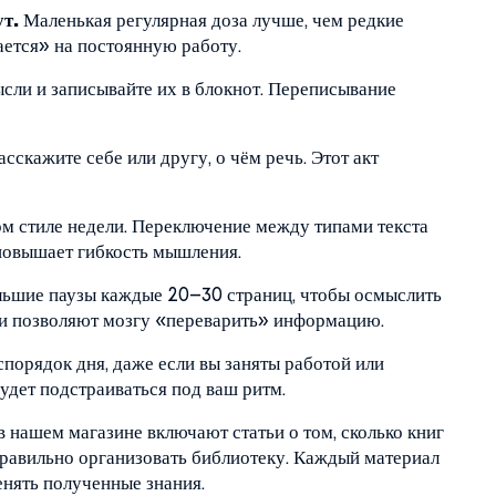
т.
Маленькая регулярная доза лучше, чем редкие
ается» на постоянную работу.
ли и записывайте их в блокнот. Переписывание
сскажите себе или другу, о чём речь. Этот акт
ом стиле недели. Переключение между типами текста
 повышает гибкость мышления.
ьшие паузы каждые 20–30 страниц, чтобы осмыслить
и позволяют мозгу «переварить» информацию.
спорядок дня, даже если вы заняты работой или
будет подстраиваться под ваш ритм.
в нашем магазине включают статьи о том, сколько книг
к правильно организовать библиотеку. Каждый материал
енять полученные знания.