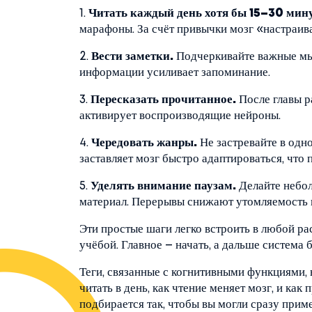
1.
Читать каждый день хотя бы 15–30 мину
марафоны. За счёт привычки мозг «настраив
2.
Вести заметки.
Подчеркивайте важные мыс
информации усиливает запоминание.
3.
Пересказать прочитанное.
После главы ра
активирует воспроизводящие нейроны.
4.
Чередовать жанры.
Не застревайте в одн
заставляет мозг быстро адаптироваться, что
5.
Уделять внимание паузам.
Делайте небол
материал. Перерывы снижают утомляемость 
Эти простые шаги легко встроить в любой ра
учёбой. Главное – начать, а дальше система 
Теги, связанные с когнитивными функциями, 
читать в день, как чтение меняет мозг, и ка
подбирается так, чтобы вы могли сразу прим