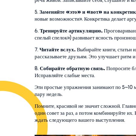
речь живой. Записывайте себя, слушайте и к
5.
Заменяйте «это» и «вот» на конкретик
новые возможности». Конкретика делает аргу
6.
Тренируйте артикуляцию.
Проговариван
спелый спелок») развивает ясность произнош
7.
Читайте вслух.
Выбирайте книги, статьи ил
рассказываете друзьям. Это улучшает ритм и
8.
Собирайте обратную связь.
Попросите бли
Исправляйте слабые места.
Эти простые упражнения занимают по 5–10 ми
пару недель.
Помните, красивой не значит сложной. Глав
один совет за раз, а потом комбинируйте их.
ждать следующего вашего выступления.