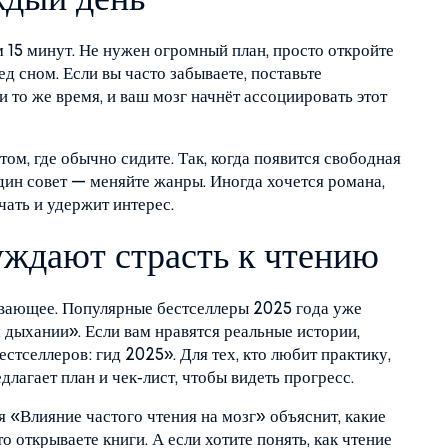
ждый день
15 минут. Не нужен огромный план, просто откройте
ед сном. Если вы часто забываете, поставьте
и то же время, и ваш мозг начнёт ассоциировать этот
ом, где обычно сидите. Так, когда появится свободная
один совет — меняйте жанры. Иногда хочется романа,
чать и удержит интерес.
уждают страсть к чтению
тывающее. Популярные бестселлеры 2025 года уже
 дыхании». Если вам нравятся реальные истории,
стселлеров: гид 2025». Для тех, кто любит практику,
длагает план и чек‑лист, чтобы видеть прогресс.
я «Влияние частого чтения на мозг» объяснит, какие
о открываете книги. А если хотите понять, как чтение