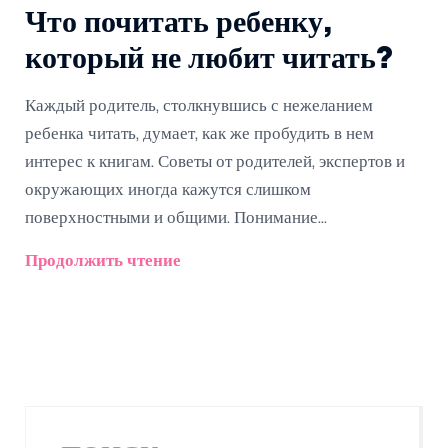
Что почитать ребенку,
который не любит читать?
Каждый родитель, столкнувшись с нежеланием
ребенка читать, думает, как же пробудить в нем
интерес к книгам. Советы от родителей, экспертов и
окружающих иногда кажутся слишком
поверхностными и общими. Понимание
предпочтений ребенка и выбор правильной книги –
Продолжить чтение
это как искусство. Но нет ничего более
захватывающего, чем видеть своего ребенка с книгой
в руках, погруженного в мир adventure или
таинственных историй. В этой статье узнаем, как
помочь детям, которые не в восторге от чтения, и
превратить это в увлекательное приключение.