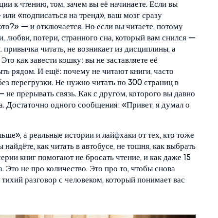
ции к чтению
,
том, зачем вы её начинаете
. Если вы
 или «подписаться на тренд», ваш мозг сразу
это?» — и отключается. Но если вы читаете, потому
и, любви, потери, странного сна, который вам снился —
и.
привычка читать
,
не возникает из дисциплины, а
. Это как завести кошку: вы не заставляете её
ыть рядом.
И ещё:
почему не читают книги
,
часто
 без перегрузки
. Не нужно читать по 300 страниц в
— не прерывать связь. Как с другом, которого вы давно
са. Достаточно одного сообщения: «Привет, я думал о
ьше», а реальные истории и лайфхаки от тех, кто тоже
ы найдёте, как читать в автобусе, не тошня, как выбрать
ерии книг помогают не бросать чтение, и как даже 15
 Это не про количество. Это про то, чтобы снова
а тихий разговор с человеком, который понимает вас