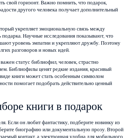
ть свой горизонт. Важно помнить, что
подарок
,
радости другого человека
получает дополнительный
который укрепляет эмоциональную связь между
 подарка. Научные исследования показывают, что
ают уровень эмпатии и укрепляют дружбу. Поэтому
олгих разговоров и новых идей.
, важен статус
библиофил
,
человек, страстно
ием
. Библиофилы ценят редкие издания, красивый
в виде книги может стать особенным символом
бности помогает подобрать действительно ценный
боре книги в подарок
я. Если он любит фантастику, подберите новинку из
выберите биографию или документальную прозу. Второй
язаемый контакт, а электронная удобна для мобильного