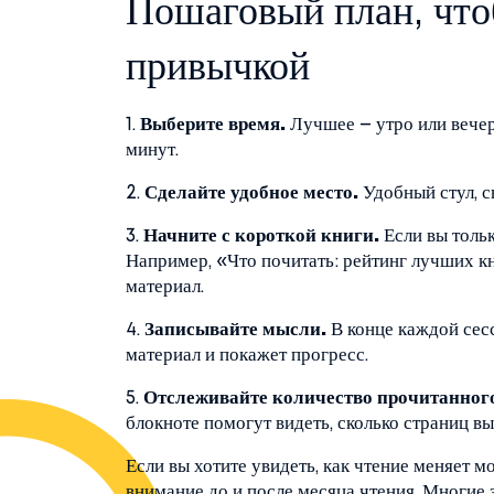
Пошаговый план, что
привычкой
1.
Выберите время.
Лучшее – утро или вечер,
минут.
2.
Сделайте удобное место.
Удобный стул, с
3.
Начните с короткой книги.
Если вы тольк
Например, «Что почитать: рейтинг лучших к
материал.
4.
Записывайте мысли.
В конце каждой сесс
материал и покажет прогресс.
5.
Отслеживайте количество прочитанног
блокноте помогут видеть, сколько страниц в
Если вы хотите увидеть, как чтение меняет м
внимание до и после месяца чтения. Многие 