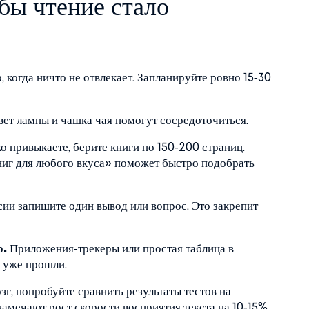
бы чтение стало
 когда ничто не отвлекает. Запланируйте ровно 15‑30
вет лампы и чашка чая помогут сосредоточиться.
о привыкаете, берите книги по 150‑200 страниц.
ниг для любого вкуса» поможет быстро подобрать
ии запишите один вывод или вопрос. Это закрепит
о.
Приложения‑трекеры или простая таблица в
ы уже прошли.
озг, попробуйте сравнить результаты тестов на
замечают рост скорости восприятия текста на 10‑15%.