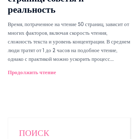
реальность
Время, потраченное на чтение 50 страниц, зависит от
многих факторов, включая скорость чтения,
сложность текста и уровень концентрации. В среднем
люди тратят от 1 до 2 часов на подобное чтение,
однако с практикой можно ускорить процесс.
Доступные техники, такие как сканирование текста и
Продолжить чтение
улучшение фокусировки, могут значительно помочь.
Эта статья предлагает практические рекомендации
для тех, кто стремится увеличить свою скорость
чтения и получать удовольствие от большего
количества книг за короткие сроки.
ПОИСК