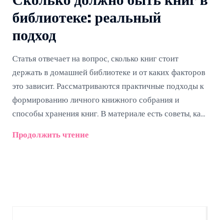
Сколько должно быть книг в
библиотеке: реальный
подход
Статья отвечает на вопрос, сколько книг стоит
держать в домашней библиотеке и от каких факторов
это зависит. Рассматриваются практичные подходы к
формированию личного книжного собрания и
способы хранения книг. В материале есть советы, как
избежать захламления и выбрать те книги, которые
Продолжить чтение
действительно нужны. Предлагаются идеи для
удобной организации пространства даже в маленькой
квартире. Цель — помочь читателям создать
библиотеку, которая радует, а не мешает.