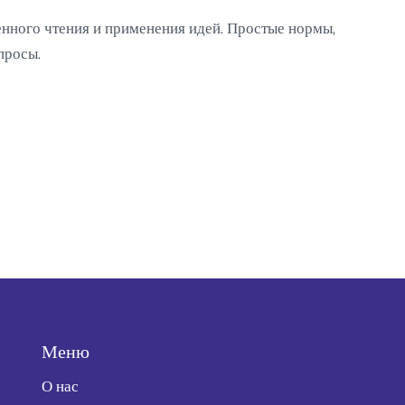
венного чтения и применения идей. Простые нормы,
просы.
Меню
О нас