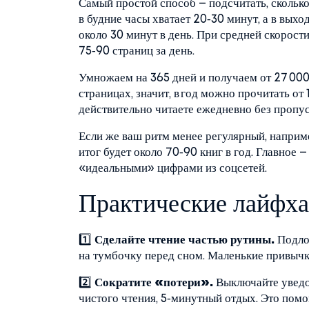
Самый простой способ – подсчитать, сколько
в будние часы хватает 20‑30 минут, а в выхо
около 30 минут в день. При средней скорост
75‑90 страниц за день.
Умножаем на 365 дней и получаем от 27 000 
страницах, значит, в год можно прочитать от 
действительно читаете ежедневно без пропус
Если же ваш ритм менее регулярный, наприме
итог будет около 70‑90 книг в год. Главное –
«идеальными» цифрами из соцсетей.
Практические лайфх
1️⃣
Сделайте чтение частью рутины.
Подлож
на тумбочку перед сном. Маленькие привычк
2️⃣
Сократите «потери».
Выключайте уведо
чистого чтения, 5‑минутный отдых. Это пом