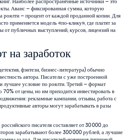
 книг. Наиболее распространённые источники – это
екты. Аванс – фиксированная сумма, которую
 а роялти – процент от каждой проданной копии. Для
сто применяется модель «по‑клику», где платят за
ы от публичных выступлений, курсов, лицензий на
т на заработок
етектив, фэнтези, бизнес‑литература) обычно
вестность автора. Писатели с уже построенной
и лучшее условие по роялти. Третий – формат
о 70% от цены, но им приходится инвестировать в
родвижения: рекламные кампании, отзывы, работа с
 продуктивные авторы могут зарабатывать в разы
российского писателя составляет от 30 000 до
авторов зарабатывают более 300 000 рублей, а лучшие
суммы за год. Для писателей‑новичков типичный