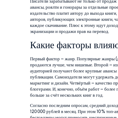
Писатели зарабатывают не только от продаж
авансы, роялти и гонорары за отдельные про
издательство платит автору до выхода книги,
авторов, публикующих электронные книги, ча
каждое скачивание. Плюс к этому идут доход
экранизации и продажи прав на перевод.
Какие факторы влияю
Первый фактор – жанр. Популярные жанры (д
продаются лучше, чем нишевые. Второй – из
аудиторией получают более крупные авансы 
публикации. Самоиздатели могут удержать д
маркетинг и дизайн. Четвёртый – качество п
блогерами. И, конечно, объём работ – более
больше за счёт нескольких книг в год.
Согласно последним опросам, средний доход 
120 000 рублей в месяц. При этом 10 % топ‑
бестселлеры могут приносить шестизначные 