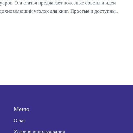
аров. Эта статья предлагает полезные советы и идеи
 вдохновляющий уголок для книг. Простые и доступные
ство для отдыха и работы с книгами. Позвольте
сферу, идеальную для чтения.
Меню
О нас
Условия использования