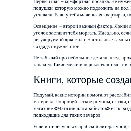
Первый шаг – комфортная посадка. Не нужен
подушки, которую можно подложить на пол. Г
уставали. Если у тебя маленькая квартирка,
Освещение – второй важный фактор. Яркий л
уголок заставит тебя моргать. Идеально, есл
регулируемой яркостью. Настольные лампы 
создадут нужный тон.
Не забывай про небольшие детали: плед, а
запахом. Такие мелочи переключают мозг в р
Книги, которые созд
Подумай, какие истории помогают расслабить
материал. Попробуй легкие романы, сказки, 
магазине «Магазин для арабистов» есть раз
подходящие для тихих вечеров.
Если интересуешься арабской литературой, с