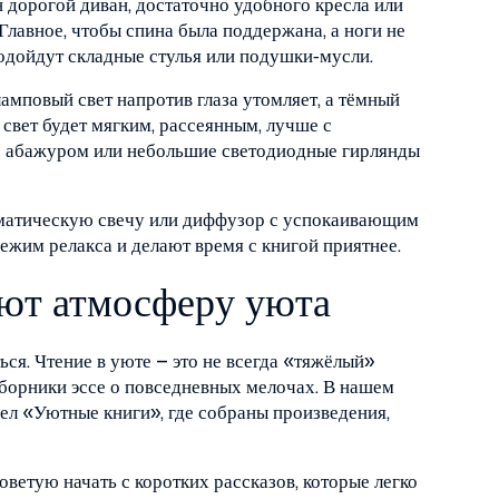
 дорогой диван, достаточно удобного кресла или
лавное, чтобы спина была поддержана, а ноги не
 подойдут складные стулья или подушки‑мусли.
амповый свет напротив глаза утомляет, а тёмный
и свет будет мягким, рассеянным, лучше с
с абажуром или небольшие светодиодные гирлянды
роматическую свечу или диффузор с успокаивающим
ежим релакса и делают время с книгой приятнее.
ают атмосферу уюта
ся. Чтение в уюте – это не всегда «тяжёлый»
сборники эссе о повседневных мелочах. В нашем
дел «Уютные книги», где собраны произведения,
оветую начать с коротких рассказов, которые легко