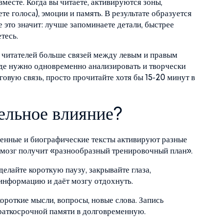
месте. Когда вы читаете, активируются зоны,
те голоса), эмоции и память. В результате образуется
е это значит: лучше запоминаете детали, быстрее
тесь.
 читателей больше связей между левым и правым
где нужно одновременно анализировать и творчески
говую связь, просто прочитайте хотя бы 15‑20 минут в
ельное влияние?
твенные и биографические тексты активируют разные
– мозг получит «разнообразный тренировочный план».
делайте короткую паузу, закрывайте глаза,
т информацию и даёт мозгу отдохнуть.
ороткие мысли, вопросы, новые слова. Запись
раткосрочной памяти в долговременную.