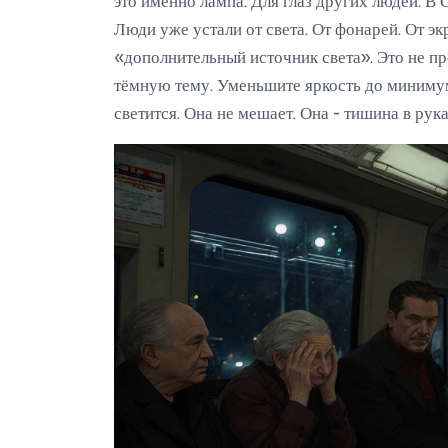
это именно лампа. Для глаз других людей. В 
Люди уже устали от света. От фонарей. От эк
«дополнительный источник света». Это не п
тёмную тему. Уменьшите яркость до минимум
светится. Она не мешает. Она - тишина в рука