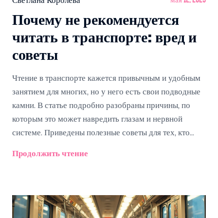
Светлана Королёва
мая 12, 2025
Почему не рекомендуется
читать в транспорте: вред и
советы
Чтение в транспорте кажется привычным и удобным
занятием для многих, но у него есть свои подводные
камни. В статье подробно разобраны причины, по
которым это может навредить глазам и нервной
системе. Приведены полезные советы для тех, кто
всё-таки не может отказаться от книги или телефона в
Продолжить чтение
поездках. Узнайте, как минимизировать вред и занять
себя в дороге с пользой. Поддержите своё здоровье и
читайте с комфортом даже вне дома.