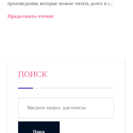
произведения, которые можно читать долго и с
пользой. Будут настоящие примеры от известных
Продолжить чтение
предпринимателей и реальные истории. Всё —
простыми словами и без скучных размышлений о
вечном. Ты получишь конкретные списки и
практические советы — что брать для долгого и
нескучного чтения.
ПОИСК