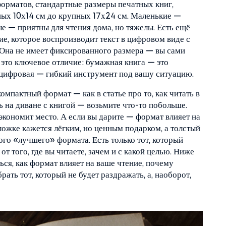
орматов
,
стандартные размеры печатных книг,
ных 10х14 см до крупных 17х24 см. Маленькие —
ые — приятны для чтения дома, но тяжелы. Есть ещё
е, которое воспроизводит текст в цифровом виде с
 Она не имеет фиксированного размера — вы сами
 это ключевое отличие: бумажная книга — это
 цифровая — гибкий инструмент под вашу ситуацию.
компактный формат — как в статье про то, как читать в
ь на диване с книгой — возьмите что-то побольше.
экономит место. А если вы дарите — формат влияет на
ложке кажется лёгким, но ценным подарком, а толстый
ого «лучшего» формата. Есть только тот, который
от того, где вы читаете, зачем и с какой целью. Ниже
ься, как формат влияет на ваше чтение, почему
ать тот, который не будет раздражать, а, наоборот,