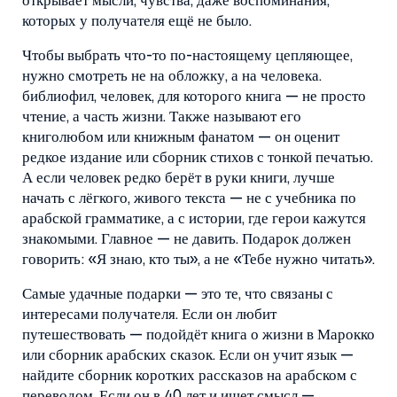
открывает мысли, чувства, даже воспоминания,
которых у получателя ещё не было.
Чтобы выбрать что-то по-настоящему цепляющее,
нужно смотреть не на обложку, а на человека.
библиофил
,
человек, для которого книга — не просто
чтение, а часть жизни
. Также называют его
книголюбом
или книжным фанатом
— он оценит
редкое издание или сборник стихов с тонкой печатью.
А если человек редко берёт в руки книги, лучше
начать с лёгкого, живого текста — не с учебника по
арабской грамматике, а с истории, где герои кажутся
знакомыми. Главное — не давить. Подарок должен
говорить: «Я знаю, кто ты», а не «Тебе нужно читать».
Самые удачные подарки — это те, что связаны с
интересами получателя. Если он любит
путешествовать — подойдёт книга о жизни в Марокко
или сборник арабских сказок. Если он учит язык —
найдите сборник коротких рассказов на арабском с
переводом. Если он в 40 лет и ищет смысл —