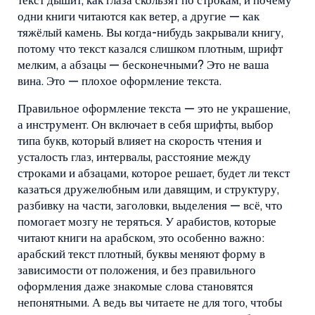
текст дышит, как глаза скользят по строкам, и почему
одни книги читаются как ветер, а другие — как
тяжёлый камень.
Вы когда-нибудь закрывали книгу,
потому что текст казался слишком плотным, шрифт
мелким, а абзацы — бесконечными? Это не ваша
вина. Это — плохое оформление текста.
Правильное оформление текста — это не украшение,
а инструмент. Он включает в себя
шрифты
,
выбор
типа букв, который влияет на скорость чтения и
усталость глаз
,
интервалы
,
расстояние между
строками и абзацами, которое решает, будет ли текст
казаться дружелюбным или давящим
, и
структуру
,
разбивку на части, заголовки, выделения — всё, что
помогает мозгу не теряться
. У арабистов, которые
читают книги на арабском, это особенно важно:
арабский текст плотный, буквы меняют форму в
зависимости от положения, и без правильного
оформления даже знакомые слова становятся
непонятными. А ведь вы читаете не для того, чтобы